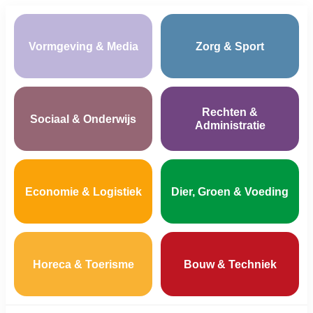
Vormgeving & Media
Zorg & Sport
Rechten &
Sociaal & Onderwijs
Administratie
Economie & Logistiek
Dier, Groen & Voeding
Horeca & Toerisme
Bouw & Techniek