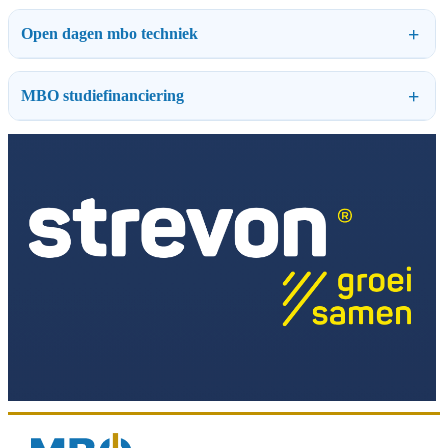
Open dagen mbo techniek
MBO studiefinanciering