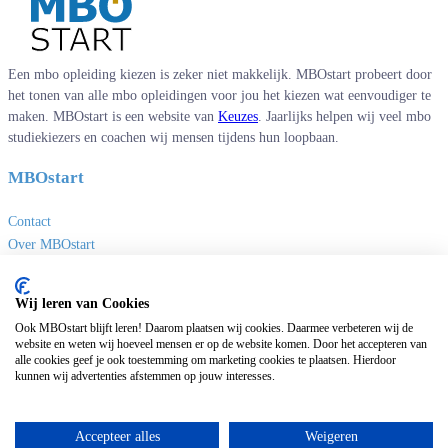
Een mbo opleiding kiezen is zeker niet makkelijk. MBOstart probeert door
het tonen van alle mbo opleidingen voor jou het kiezen wat eenvoudiger te
maken. MBOstart is een website van
Keuzes
. Jaarlijks helpen wij veel mbo
studiekiezers en coachen wij mensen tijdens hun loopbaan.
MBOstart
Contact
Over MBOstart
Adverteren
Disclaimer en privacy
Wij leren van Cookies
MBO links
Ook MBOstart blijft leren! Daarom plaatsen wij cookies. Daarmee verbeteren wij de
website en weten wij hoeveel mensen er op de website komen. Door het accepteren van
alle cookies geef je ook toestemming om marketing cookies te plaatsen. Hierdoor
Sites van Keuzes
kunnen wij advertenties afstemmen op jouw interesses.
Masteropleidingen
Universitaire opleidingen
Accepteer alles
Weigeren