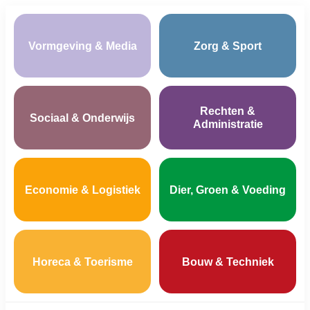
Vormgeving & Media
Zorg & Sport
Rechten &
Sociaal & Onderwijs
Administratie
Economie & Logistiek
Dier, Groen & Voeding
Horeca & Toerisme
Bouw & Techniek