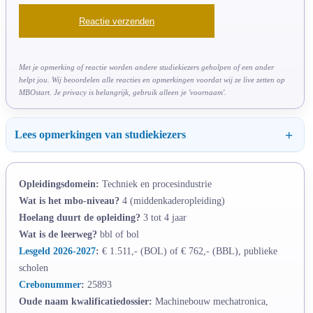
Met je opmerking of reactie worden andere studiekiezers geholpen of een ander
helpt jou. Wij beoordelen alle reacties en opmerkingen voordat wij ze live zetten op
MBOstart. Je privacy is belangrijk, gebruik alleen je 'voornaam'.
Lees opmerkingen van studiekiezers
Opleidingsdomein:
Techniek en procesindustrie
Wat is het mbo-niveau?
4 (middenkaderopleiding)
Hoelang duurt de opleiding?
3 tot 4 jaar
Wat is de leerweg?
bbl of bol
Lesgeld 2026-2027
:
€ 1.511,- (BOL) of € 762,- (BBL), publieke
scholen
Crebonummer
:
25893
Oude naam kwalificatiedossier:
Machinebouw mechatronica,