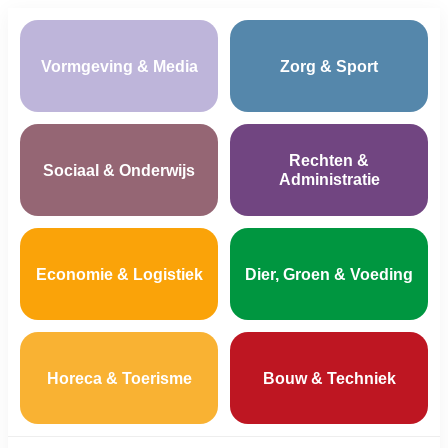
Vormgeving & Media
Zorg & Sport
Rechten &
Sociaal & Onderwijs
Administratie
Economie & Logistiek
Dier, Groen & Voeding
Horeca & Toerisme
Bouw & Techniek