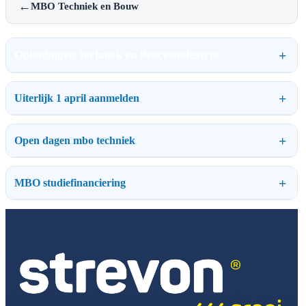
←
MBO Techniek en Bouw
Opleidingen Techniek en Procesindustrie
Uiterlijk 1 april aanmelden
Open dagen mbo techniek
MBO studiefinanciering