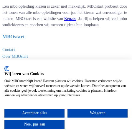
Een mbo opleiding kiezen is zeker niet makkelijk. MBOstart probeert door
het tonen van alle mbo opleidingen voor jou het kiezen wat eenvoudiger te
maken. MBOstart is een website van
Keuzes
. Jaarlijks helpen wij veel mbo
studiekiezers en coachen wij mensen tijdens hun loopbaan.
MBOstart
Contact
Over MBOstart
Adverteren
Disclaimer en privacy
Wij leren van Cookies
MBO links
Ook MBOstart blijft leren! Daarom plaatsen wij cookies. Daarmee verbeteren wij de
website en weten wij hoeveel mensen er op de website komen. Door het accepteren van
alle cookies geef je ook toestemming om marketing cookies te plaatsen. Hierdoor
Sites van Keuzes
kunnen wij advertenties afstemmen op jouw interesses.
Masteropleidingen
Universitaire opleidingen
Accepteer alles
Weigeren
Deeltijdopleidingen
Nee, pas aan
HBO opleidingen