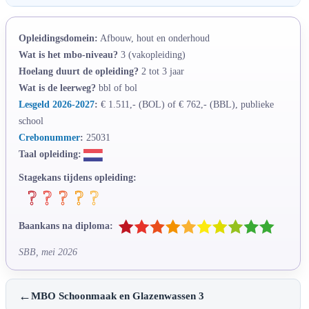
Opleidingsdomein:
Afbouw, hout en onderhoud
Wat is het mbo-niveau?
3 (vakopleiding)
Hoelang duurt de opleiding?
2 tot 3 jaar
Wat is de leerweg?
bbl of bol
Lesgeld 2026-2027
:
€ 1.511,- (BOL) of € 762,- (BBL), publieke
school
Crebonummer
:
25031
Taal opleiding:
Stagekans tijdens opleiding:
Baankans na diploma:
SBB, mei 2026
←
MBO Schoonmaak en Glazenwassen 3