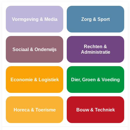
Vormgeving & Media
Zorg & Sport
Rechten &
Sociaal & Onderwijs
Administratie
Economie & Logistiek
Dier, Groen & Voeding
Horeca & Toerisme
Bouw & Techniek