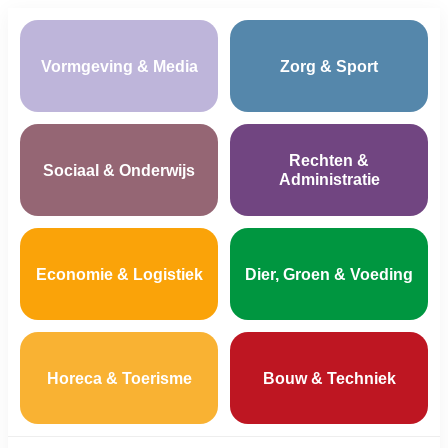
Vormgeving & Media
Zorg & Sport
Rechten &
Sociaal & Onderwijs
Administratie
Economie & Logistiek
Dier, Groen & Voeding
Horeca & Toerisme
Bouw & Techniek