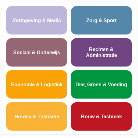
Vormgeving & Media
Zorg & Sport
Rechten &
Sociaal & Onderwijs
Administratie
Economie & Logistiek
Dier, Groen & Voeding
Horeca & Toerisme
Bouw & Techniek