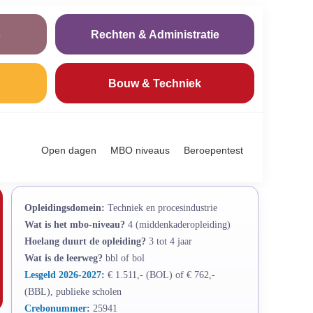
s
Rechten & Administratie
Bouw & Techniek
Open dagen
MBO niveaus
Beroepentest
Opleidingsdomein:
Techniek en procesindustrie
Wat is het mbo-niveau?
4 (middenkaderopleiding)
Hoelang duurt de opleiding?
3 tot 4 jaar
Wat is de leerweg?
bbl of bol
Lesgeld 2026-2027
:
€ 1.511,- (BOL) of € 762,-
(BBL), publieke scholen
Crebonummer
:
25941