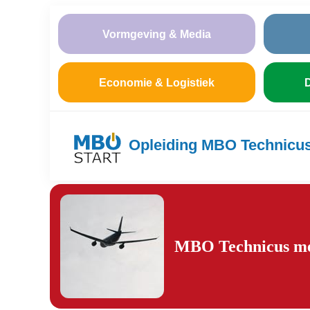
Vormgeving & Media
Economie & Logistiek
D
Opleiding MBO Technicus
MBO Technicus mec