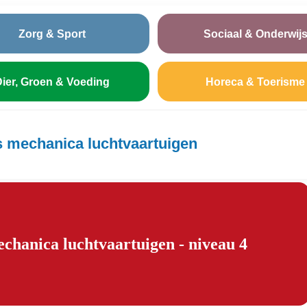
Zorg & Sport
Sociaal & Onderwij
ier, Groen & Voeding
Horeca & Toerisme
 mechanica luchtvaartuigen
hanica luchtvaartuigen - niveau 4