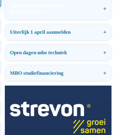
Opleidingen Techniek en
Procesindustrie
Uiterlijk 1 april aanmelden
Open dagen mbo techniek
MBO studiefinanciering