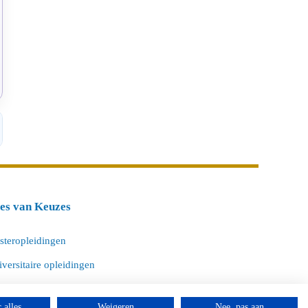
tes van Keuzes
steropleidingen
versitaire opleidingen
ltijdopleidingen
 alles
Weigeren
Nee, pas aan