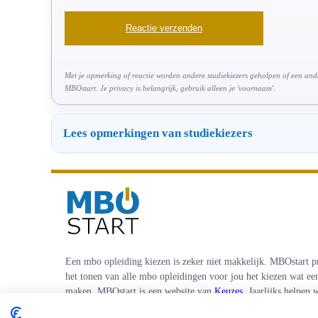
Met je opmerking of reactie worden andere studiekiezers geholpen of een ander
MBOstart. Je privacy is belangrijk, gebruik alleen je 'voornaam'.
Lees opmerkingen van studiekiezers
Een mbo opleiding kiezen is zeker niet makkelijk. MBOstart p
het tonen van alle mbo opleidingen voor jou het kiezen wat ee
maken. MBOstart is een website van
Keuzes
. Jaarlijks helpen
studiekiezers en coachen wij mensen tijdens hun loopbaan.