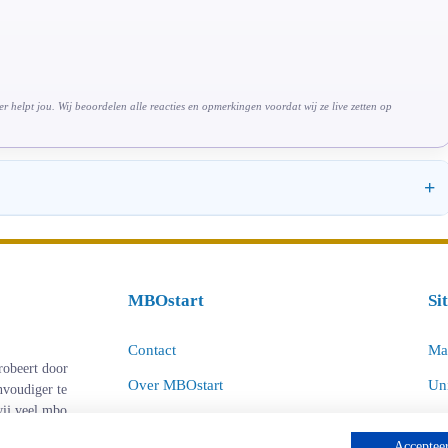
 helpt jou. Wij beoordelen alle reacties en opmerkingen voordat wij ze live zetten op
MBOstart
Si
Contact
Ma
robeert door
Over MBOstart
Uni
nvoudiger te
 wij veel mbo
Adverteren
Dee
Accepteer