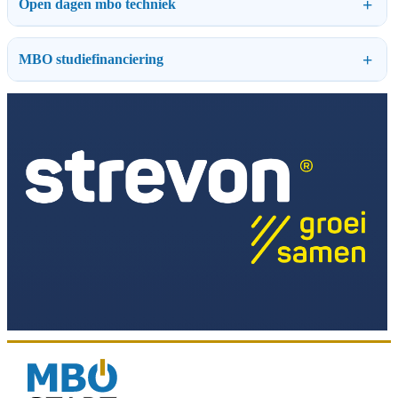
Open dagen mbo techniek
MBO studiefinanciering