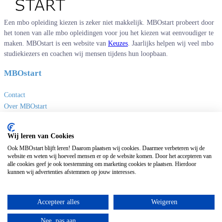
Een mbo opleiding kiezen is zeker niet makkelijk. MBOstart probeert door
het tonen van alle mbo opleidingen voor jou het kiezen wat eenvoudiger te
maken. MBOstart is een website van
Keuzes
. Jaarlijks helpen wij veel mbo
studiekiezers en coachen wij mensen tijdens hun loopbaan.
MBOstart
Contact
Over MBOstart
Adverteren
Disclaimer en privacy
Wij leren van Cookies
MBO links
Ook MBOstart blijft leren! Daarom plaatsen wij cookies. Daarmee verbeteren wij de
website en weten wij hoeveel mensen er op de website komen. Door het accepteren van
alle cookies geef je ook toestemming om marketing cookies te plaatsen. Hierdoor
Sites van Keuzes
kunnen wij advertenties afstemmen op jouw interesses.
Masteropleidingen
Universitaire opleidingen
Accepteer alles
Weigeren
Deeltijdopleidingen
Nee, pas aan
HBO opleidingen