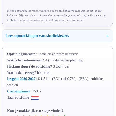
Met je opmerking of reactie worden andere studiekiezers geholpen of een ander
helpt jou. Wij beoordelen alle reacties en opmerkingen voordat wij ze live zetten op
MBOstart. Je privacy is belangrijk, gebruik alleen je 'voornaam'.
Lees opmerkingen van studiekiezers
Opleidingsdomein:
Techniek en procesindustrie
Wat is het mbo-niveau?
4 (middenkaderopleiding)
Hoelang duurt de opleiding?
3 tot 4 jaar
Wat is de leerweg?
bbl of bol
Lesgeld 2026-2027
:
€ 1.511,- (BOL) of € 762,- (BBL), publieke
scholen
Crebonummer
:
25312
Taal opleiding:
Kun je makkelijk een stage vinden?