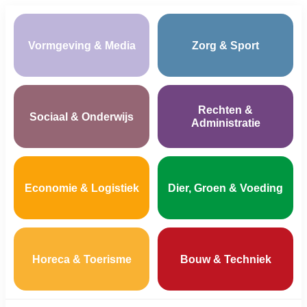
Vormgeving & Media
Zorg & Sport
Rechten &
Sociaal & Onderwijs
Administratie
Economie & Logistiek
Dier, Groen & Voeding
Horeca & Toerisme
Bouw & Techniek