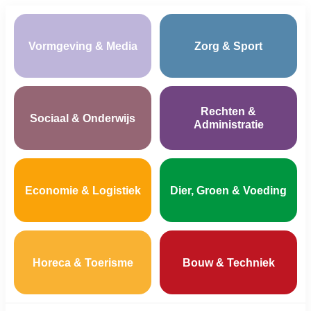
Vormgeving & Media
Zorg & Sport
Rechten &
Sociaal & Onderwijs
Administratie
Economie & Logistiek
Dier, Groen & Voeding
Horeca & Toerisme
Bouw & Techniek