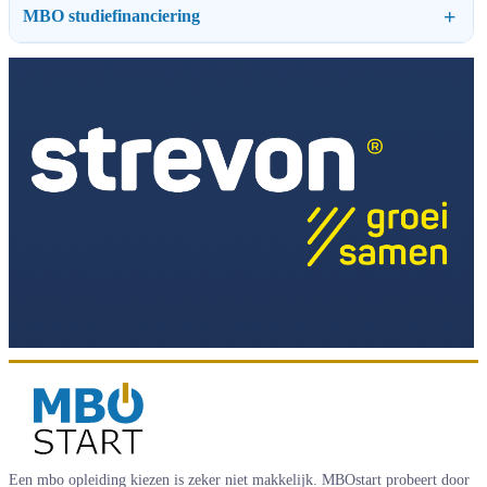
MBO studiefinanciering
Een mbo opleiding kiezen is zeker niet makkelijk. MBOstart probeert door