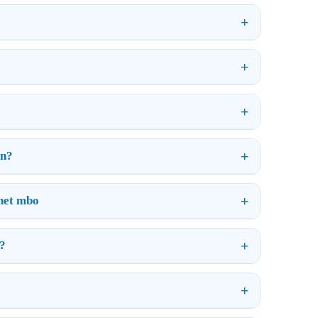
?
en?
 het mbo
g?