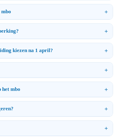
t mbo
perking?
ding kiezen na 1 april?
p het mbo
geren?