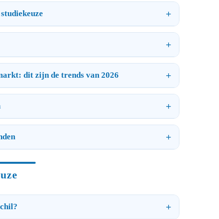
 studiekeuze
arkt: dit zijn de trends van 2026
n
nden
euze
chil?