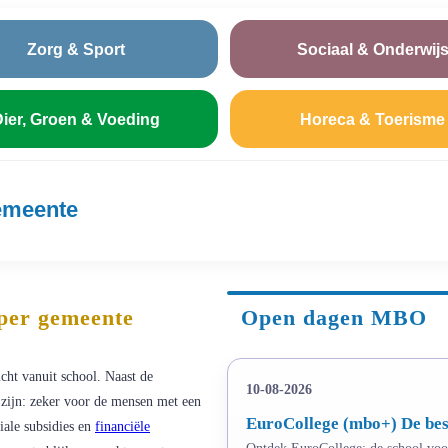
Zorg & Sport
Sociaal & Onderwij
ier, Groen & Voeding
Horeca & Toerisme
emeente
 per gemeente
Open dagen MBO
icht vanuit school. Naast de
10-08-2026
 zijn: zeker voor de mensen met een
EuroCollege (mbo+) De bes
ale subsidies en
financiële
Ontdek EuroCollege: de school voor