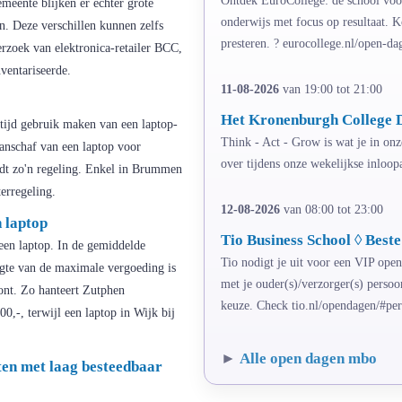
eente blijken er echter grote
onderwijs met focus op resultaat. 
n. Deze verschillen kunnen zelfs
presteren. ? eurocollege.nl/open-da
erzoek van elektronica-retailer BCC,
ventariseerde.
11-08-2026
van 19:00 tot 21:00
Het Kronenburgh College 
tijd gebruik maken van een laptop-
Think - Act - Grow is wat je in onz
anschaf van een laptop voor
over tijdens onze wekelijkse inloo
dt zo'n regeling. Enkel in Brummen
erregeling.
12-08-2026
van 08:00 tot 23:00
 laptop
Tio Business School ◊ Best
en laptop. In de gemiddelde
Tio nodigt je uit voor een VIP ope
gte van de maximale vergoeding is
met je ouder(s)/verzorger(s) perso
ont. Zo hanteert Zutphen
keuze. Check tio.nl/opendagen/#per
0,-, terwijl een laptop in Wijk bij
►
Alle open dagen mbo
ten met laag besteedbaar