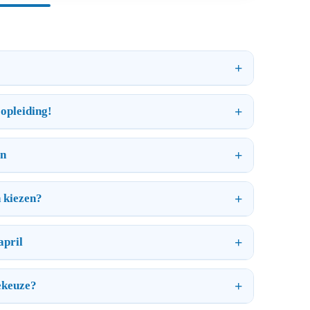
opleiding!
en
n kiezen?
april
ekeuze?