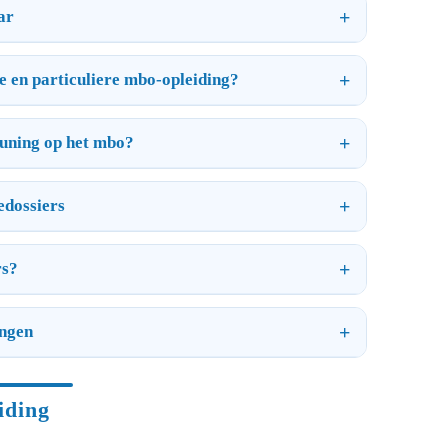
ar
re en particuliere mbo-opleiding?
euning op het mbo?
edossiers
rs?
ingen
iding