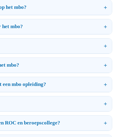
 op het mbo?
r het mbo?
 het mbo?
t een mbo opleiding?
 een ROC en beroepscollege?