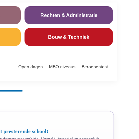
s
Rechten & Administratie
Bouw & Techniek
Open dagen
MBO niveaus
Beroepentest
t presterende school!
 doeners met ambitie. Versneld, intensief en persoonlijk