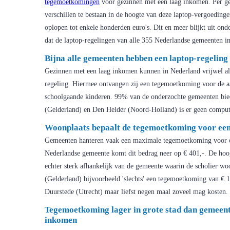
tegemoetkomingen
voor gezinnen met een laag inkomen. Per gem
verschillen te bestaan in de hoogte van deze laptop-vergoedinge
oplopen tot enkele honderden euro's. Dit en meer blijkt uit ond
dat de laptop-regelingen van alle 355 Nederlandse gemeenten in
Bijna alle gemeenten hebben een laptop-regeling
Gezinnen met een laag inkomen kunnen in Nederland vrijwel al
regeling. Hiermee ontvangen zij een tegemoetkoming voor de a
schoolgaande kinderen. 99% van de onderzochte gemeenten bie
(Gelderland) en Den Helder (Noord-Holland) is er geen comput
Woonplaats bepaalt de tegemoetkoming voor een
Gemeenten hanteren vaak een maximale tegemoetkoming voor e
Nederlandse gemeente komt dit bedrag neer op € 401,-. De hoo
echter sterk afhankelijk van de gemeente waarin de scholier wo
(Gelderland) bijvoorbeeld 'slechts' een tegemoetkoming van € 10
Duurstede (Utrecht) maar liefst negen maal zoveel mag kosten.
Tegemoetkoming lager in grote stad dan gemeen
inkomen