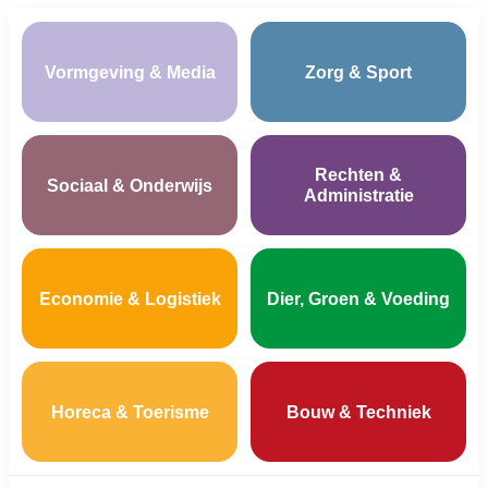
Vormgeving & Media
Zorg & Sport
Rechten &
Sociaal & Onderwijs
Administratie
Economie & Logistiek
Dier, Groen & Voeding
Horeca & Toerisme
Bouw & Techniek