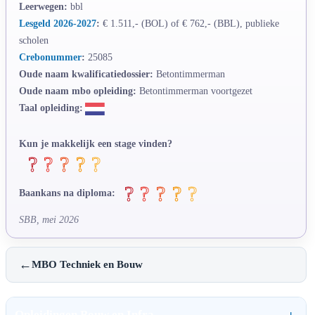
Leerwegen:
bbl
Lesgeld 2026-2027
:
€ 1.511,- (BOL) of € 762,- (BBL), publieke
scholen
Crebonummer
:
25085
Oude naam kwalificatiedossier:
Betontimmerman
Oude naam mbo opleiding:
Betontimmerman voortgezet
Taal opleiding:
Kun je makkelijk een stage vinden?
Baankans na diploma:
SBB, mei 2026
←
MBO Techniek en Bouw
Opleidingen Bouw en Infra