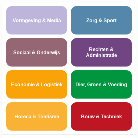
Vormgeving & Media
Zorg & Sport
Rechten &
Sociaal & Onderwijs
Administratie
Economie & Logistiek
Dier, Groen & Voeding
Horeca & Toerisme
Bouw & Techniek