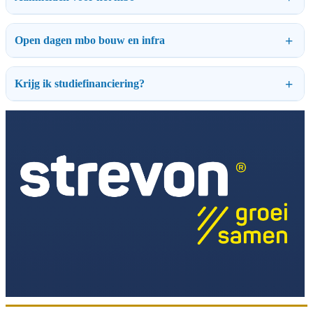
Open dagen mbo bouw en infra
Krijg ik studiefinanciering?