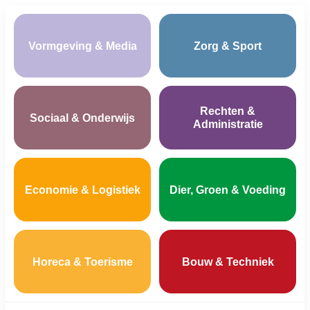
Vormgeving & Media
Zorg & Sport
Rechten &
Sociaal & Onderwijs
Administratie
Economie & Logistiek
Dier, Groen & Voeding
Horeca & Toerisme
Bouw & Techniek