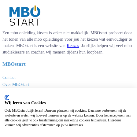
Een mbo opleiding kiezen is zeker niet makkelijk. MBOstart probeert door
het tonen van alle mbo opleidingen voor jou het kiezen wat eenvoudiger te
maken. MBOstart is een website van
Keuzes
. Jaarlijks helpen wij veel mbo
studiekiezers en coachen wij mensen tijdens hun loopbaan.
MBOstart
Contact
Over MBOstart
Adverteren
Disclaimer en privacy
Wij leren van Cookies
MBO links
Ook MBOstart blijft leren! Daarom plaatsen wij cookies. Daarmee verbeteren wij de
website en weten wij hoeveel mensen er op de website komen. Door het accepteren van
alle cookies geef je ook toestemming om marketing cookies te plaatsen. Hierdoor
Sites van Keuzes
kunnen wij advertenties afstemmen op jouw interesses.
Masteropleidingen