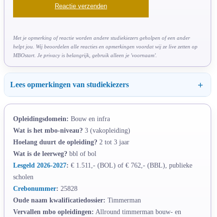
Met je opmerking of reactie worden andere studiekiezers geholpen of een ander
helpt jou. Wij beoordelen alle reacties en opmerkingen voordat wij ze live zetten op
MBOstart. Je privacy is belangrijk, gebruik alleen je 'voornaam'.
Lees opmerkingen van studiekiezers
Opleidingsdomein:
Bouw en infra
Wat is het mbo-niveau?
3 (vakopleiding)
Hoelang duurt de opleiding?
2 tot 3 jaar
Wat is de leerweg?
bbl of bol
Lesgeld 2026-2027
:
€ 1.511,- (BOL) of € 762,- (BBL), publieke
scholen
Crebonummer
:
25828
Oude naam kwalificatiedossier:
Timmerman
Vervallen mbo opleidingen:
Allround timmerman bouw- en