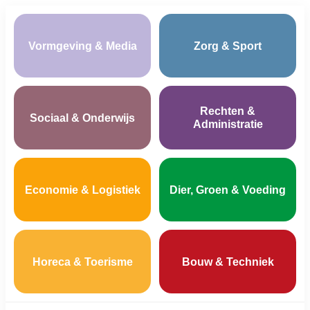
Vormgeving & Media
Zorg & Sport
Rechten &
Sociaal & Onderwijs
Administratie
Economie & Logistiek
Dier, Groen & Voeding
Horeca & Toerisme
Bouw & Techniek