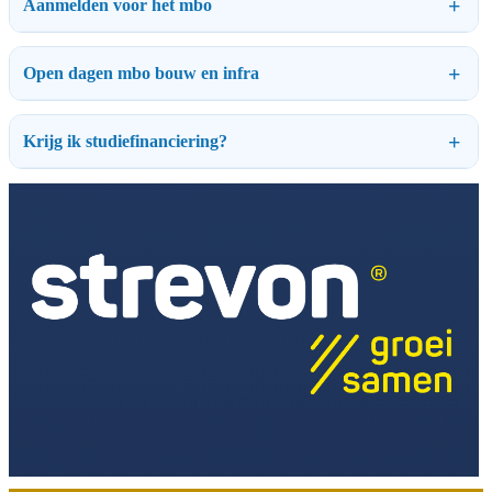
Aanmelden voor het mbo
Open dagen mbo bouw en infra
Krijg ik studiefinanciering?