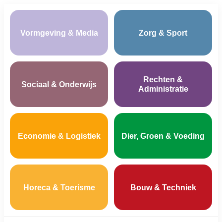
Vormgeving & Media
Zorg & Sport
Rechten &
Sociaal & Onderwijs
Administratie
Economie & Logistiek
Dier, Groen & Voeding
Horeca & Toerisme
Bouw & Techniek