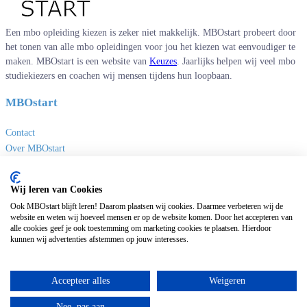
Een mbo opleiding kiezen is zeker niet makkelijk. MBOstart probeert door
het tonen van alle mbo opleidingen voor jou het kiezen wat eenvoudiger te
maken. MBOstart is een website van
Keuzes
. Jaarlijks helpen wij veel mbo
studiekiezers en coachen wij mensen tijdens hun loopbaan.
MBOstart
Contact
Over MBOstart
Adverteren
Disclaimer en privacy
Wij leren van Cookies
MBO links
Ook MBOstart blijft leren! Daarom plaatsen wij cookies. Daarmee verbeteren wij de
website en weten wij hoeveel mensen er op de website komen. Door het accepteren van
alle cookies geef je ook toestemming om marketing cookies te plaatsen. Hierdoor
Sites van Keuzes
kunnen wij advertenties afstemmen op jouw interesses.
Masteropleidingen
Universitaire opleidingen
Accepteer alles
Weigeren
Deeltijdopleidingen
Nee, pas aan