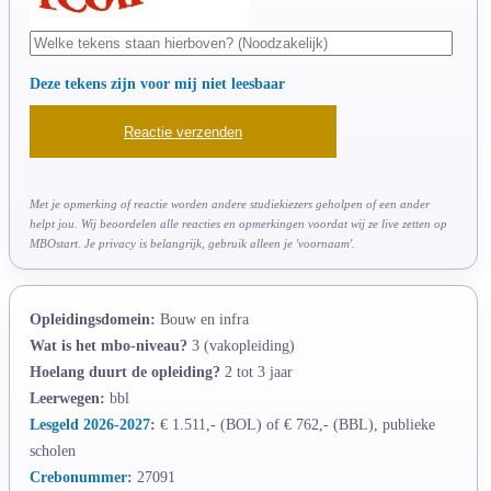
Deze tekens zijn voor mij niet leesbaar
Met je opmerking of reactie worden andere studiekiezers geholpen of een ander
helpt jou. Wij beoordelen alle reacties en opmerkingen voordat wij ze live zetten op
MBOstart. Je privacy is belangrijk, gebruik alleen je 'voornaam'.
Opleidingsdomein:
Bouw en infra
Wat is het mbo-niveau?
3 (vakopleiding)
Hoelang duurt de opleiding?
2 tot 3 jaar
Leerwegen:
bbl
Lesgeld 2026-2027
:
€ 1.511,- (BOL) of € 762,- (BBL), publieke
scholen
Crebonummer
:
27091