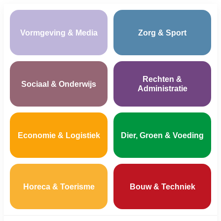
Vormgeving & Media
Zorg & Sport
Rechten &
Sociaal & Onderwijs
Administratie
Economie & Logistiek
Dier, Groen & Voeding
Horeca & Toerisme
Bouw & Techniek