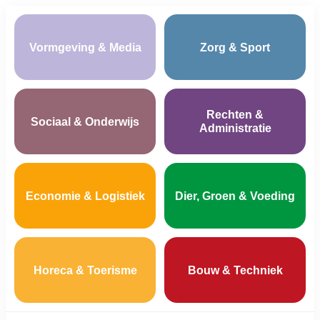
Vormgeving & Media
Zorg & Sport
Rechten &
Sociaal & Onderwijs
Administratie
Economie & Logistiek
Dier, Groen & Voeding
Horeca & Toerisme
Bouw & Techniek