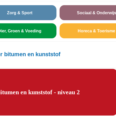
Zorg & Sport
Sociaal & Onderwij
ier, Groen & Voeding
Horeca & Toerisme
 bitumen en kunststof
umen en kunststof - niveau 2