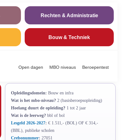
s
Rechten & Administratie
Bouw & Techniek
Open dagen
MBO niveaus
Beroepentest
Opleidingsdomein:
Bouw en infra
Wat is het mbo-niveau?
2 (basisberoepsopleiding)
Hoelang duurt de opleiding?
1 tot 2 jaar
Wat is de leerweg?
bbl of bol
Lesgeld 2026-2027
:
€ 1.511,- (BOL) OF € 314,-
(BBL), publieke scholen
Crebonummer
:
27051