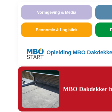
Vormgeving & Media
Economie & Logistiek
D
Opleiding MBO Dakdekker
MBO Dakdekker bit