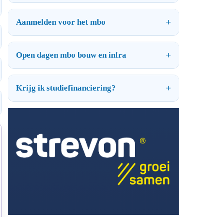
Aanmelden voor het mbo
Open dagen mbo bouw en infra
Krijg ik studiefinanciering?