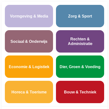
Vormgeving & Media
Zorg & Sport
Rechten &
Sociaal & Onderwijs
Administratie
Economie & Logistiek
Dier, Groen & Voeding
Horeca & Toerisme
Bouw & Techniek