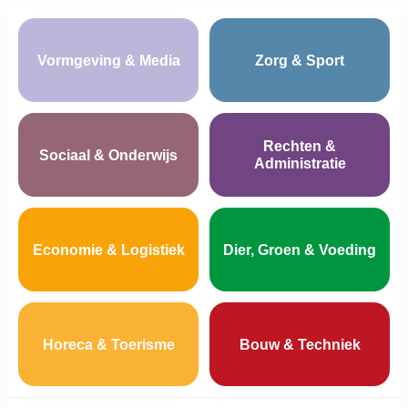
Vormgeving & Media
Zorg & Sport
Rechten &
Sociaal & Onderwijs
Administratie
Economie & Logistiek
Dier, Groen & Voeding
Horeca & Toerisme
Bouw & Techniek