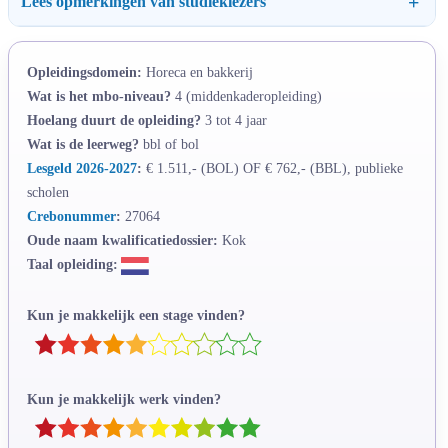
Lees opmerkingen van studiekiezers
Opleidingsdomein:
Horeca en bakkerij
Wat is het mbo-niveau?
4 (middenkaderopleiding)
Hoelang duurt de opleiding?
3 tot 4 jaar
Wat is de leerweg?
bbl of bol
Lesgeld 2026-2027
:
€ 1.511,- (BOL) OF € 762,- (BBL), publieke
scholen
Crebonummer
:
27064
Oude naam kwalificatiedossier:
Kok
Taal opleiding:
Kun je makkelijk een stage vinden?
Kun je makkelijk werk vinden?