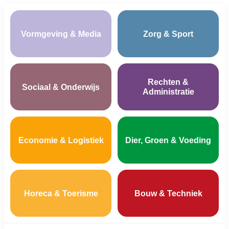
Vormgeving & Media
Zorg & Sport
Rechten &
Sociaal & Onderwijs
Administratie
Economie & Logistiek
Dier, Groen & Voeding
Horeca & Toerisme
Bouw & Techniek