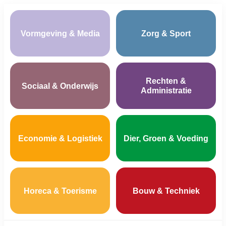
Vormgeving & Media
Zorg & Sport
Rechten &
Sociaal & Onderwijs
Administratie
Economie & Logistiek
Dier, Groen & Voeding
Horeca & Toerisme
Bouw & Techniek